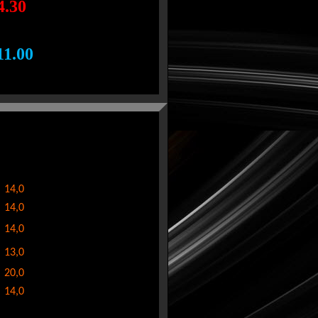
.30
1.00
14,0
14,0
14,0
13,0
20,0
14,0