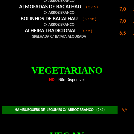
C/ ARROZ BRANCO
ALMOFADAS DE BACALHAU
( 3 / 6 )
7,0
C/ ARROZ BRANCO
BOLINHOS DE BACALHAU
( 5 / 10 )
7,0
C/ ARROZ BRANCO
ALHEIRA TRADICIONAL
(1 / 2 )
6,5
GRELHADA C/ BATATA ALOURADA
VEGETARIANO
ND
=
Não Disponível
6,5
HAMBURGUERS DE LEGUMES C/ ARROZ BRANCO (2/4)