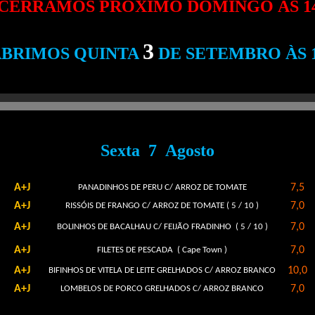
CERRAMOS PRÓXIMO DOMINGO ÀS 14
3
ABRIMOS QUINTA
DE SETEMBRO ÀS 1
Sexta 7 Agosto
A+J
7,5
PANADINHOS DE PERU C/ ARROZ DE TOMATE
A+J
7,0
RISSÓIS DE FRANGO C/ ARROZ DE TOMATE ( 5 / 10 )
A+J
7,0
BOLINHOS DE BACALHAU C/ FEIJÃO FRADINHO ( 5 / 10 )
A+J
7,0
FILETES DE PESCADA ( Cape Town )
A+J
10,0
BIFINHOS DE VITELA DE LEITE GRELHADOS C/ ARROZ BRANCO
A+J
7,0
LOMBELOS DE PORCO GRELHADOS C/ ARROZ BRANCO