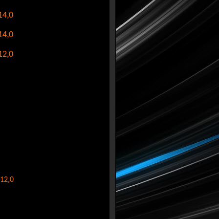
14,0
14,0
12,0
12,0