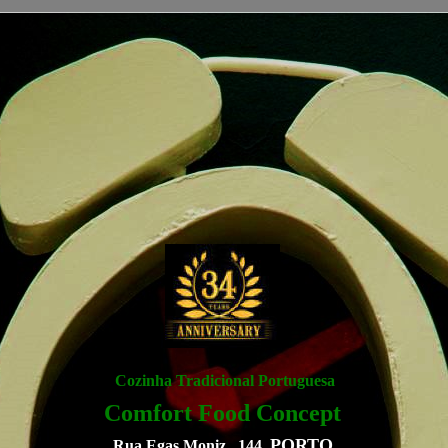
Cozinha Tradicional
Portuguesa
Comfort Food Concept
PORTO
Rua Egas Moniz , 144