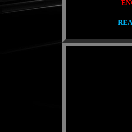
EN
R
E