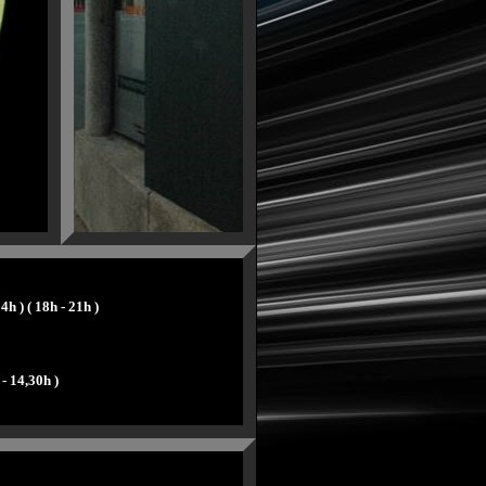
4h ) ( 18h - 21h )
- 14,30h )