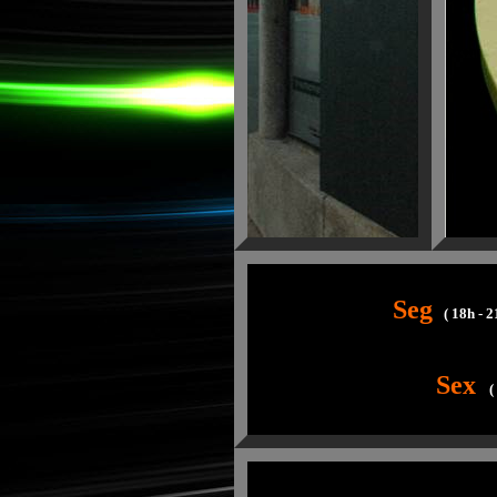
Seg
( 18h - 2
Sex
(