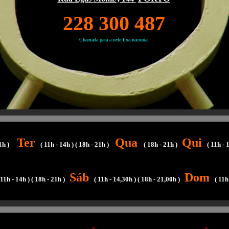
228 300 487
Chamada para a rede fixa nacional
Ter
Qua
Qui
1h )
( 11h - 14h ) ( 18h - 21h )
( 18h - 21h )
( 11h - 1
Sáb
Dom
 11h - 14h ) ( 18h - 21h )
( 11h - 14,30h ) ( 18h - 21,00h )
( 11h 